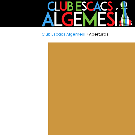
Club Escacs Algemesí
Aperturas