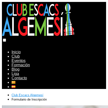
Inicio
Club
Eventos
Formación
Blog
Liga
Contacto
Club Escacs Algemesí
Formulario de Inscripción