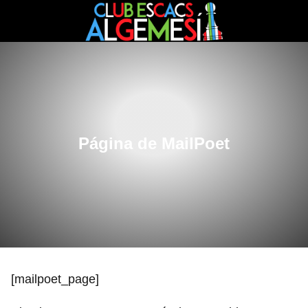
Página de MailPoet
[mailpoet_page]