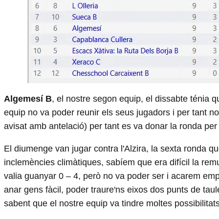
Algemesí B
, el nostre segon equip, el dissabte ténia q
equip no va poder reunir els seus jugadors i per tant no 
avisat amb antelació) per tant es va donar la ronda pe
El diumenge van jugar contra l'Alzira, la sexta ronda q
inclemències climàtiques, sabíem que era difícil la re
valia guanyar 0 – 4, però no va poder ser i acarem empa
anar gens fàcil, poder traure'ns eixos dos punts de tau
sabent que el nostre equip va tindre moltes possibilita