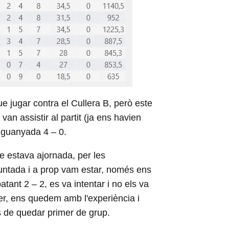
ue jugar contra el Cullera B, però este
van assistir al partit (ja ens havien
r guanyada 4 – 0.
ue estava ajornada, per les
muntada i a prop vam estar, només ens
tant 2 – 2, es va intentar i no els va
ler, ens quedem amb l'experiència i
ts de quedar primer de grup.