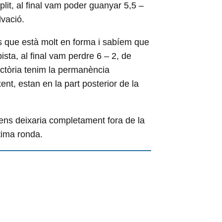
mplit, al final vam poder guanyar 5,5 –
lvació.
s que està molt en forma i sabíem que
pista, al final vam perdre 6 – 2, de
ctòria tenim la permanència
nt, estan en la part posterior de la
a ens deixaria completament fora de la
tima ronda.