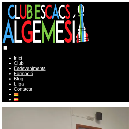
Inici
Club
Esdeveniments
Formació
Blog
Lliga
Contacte