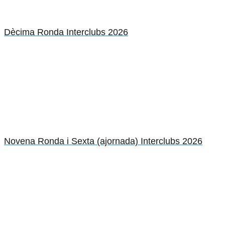
Dècima Ronda Interclubs 2026
Novena Ronda i Sexta (ajornada) Interclubs 2026