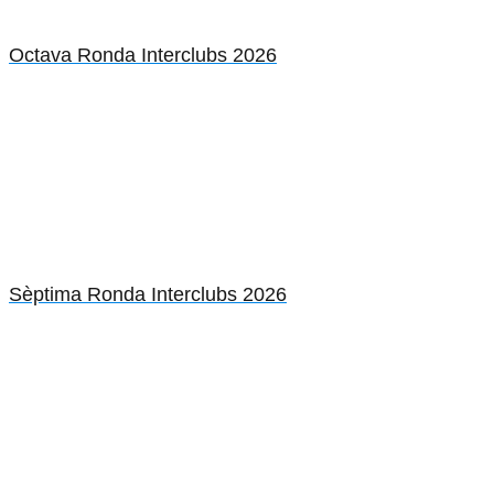
Octava Ronda Interclubs 2026
Sèptima Ronda Interclubs 2026