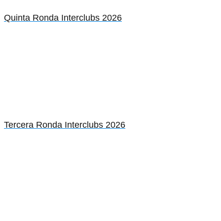
Quinta Ronda Interclubs 2026
Tercera Ronda Interclubs 2026