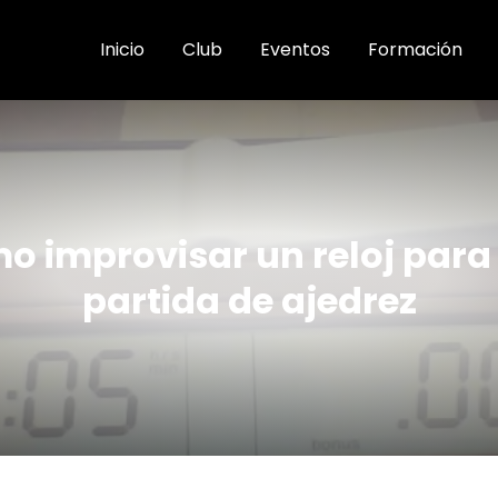
Inicio
Club
Eventos
Formación
o improvisar un reloj para
partida de ajedrez