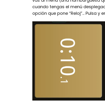
vas al menú (una hamburguesa que 
cuando tengas el menú desplegado 
opción que pone “Reloj”… Pulsa y e