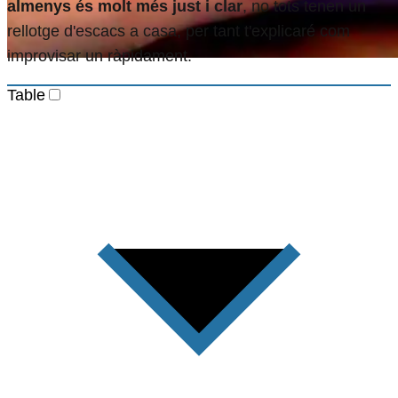
almenys és molt més just i clar
, no tots tenen un
rellotge d'escacs a casa, per tant t'explicaré com
improvisar un ràpidament.
Table
Com improvisar un rellotge per a una
partida d'escacs