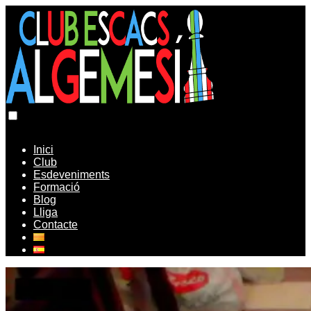
Inici
Club
Esdeveniments
Formació
Blog
Lliga
Contacte