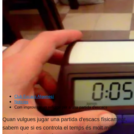
Club Escacs Algemesí
Noticies
Com improvisar un rellotge per a una partida d'escacs
Quan vulgues jugar una partida d'escacs físicament,
sabem que si es controla el temps és molt millor,