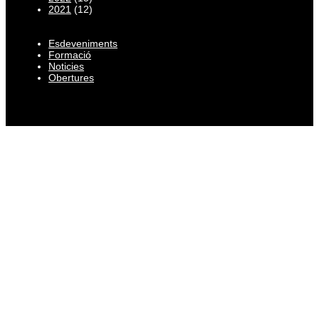
2021
(12)
Esdeveniments
Formació
Noticies
Obertures