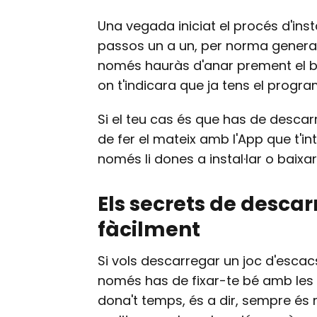
Una vegada iniciat el procés d'inst
passos un a un, per norma general 
només hauràs d'anar prement el bot
on t'indicara que ja tens el program
Si el teu cas és que has de descar
de fer el mateix amb l'App que t'in
només li dones a instal·lar o baixar 
Els secrets de descar
fàcilment
Si vols descarregar un joc d'escac
només has de fixar-te bé amb les in
dona't temps, és a dir, sempre és m