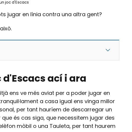
un joc d'Escacs
s jugar en línia contra una altra gent?
això.
d'Escacs ací i ara
tjà ens ve més aviat per a poder jugar en
tranquil·lament a casa igual ens vinga millor
rsonal, per tant hauríem de descarregar un
r que és cas siga, que necessitem jugar des
 telèfon mòbil o una Tauleta, per tant haurem