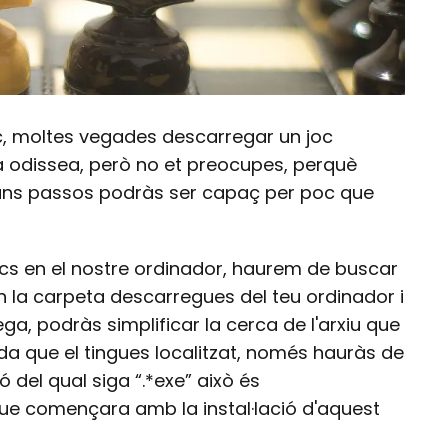
tic, moltes vegades descarregar un joc
na odissea, però no et preocupes, perquè
uns passos podràs ser capaç per poc que
acs en el nostre ordinador, haurem de buscar
 en la carpeta descarregues del teu ordinador i
ega, podràs simplificar la cerca de l'arxiu que
a que el tingues localitzat, només hauràs de
ió del qual siga “.*exe” això és
que començara amb la instal·lació d'aquest