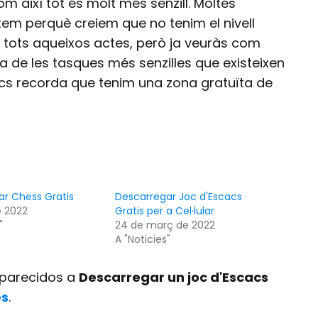
om així tot és molt més senzill. Moltes
tem perquè creiem que no tenim el nivell
ar tots aqueixos actes, però ja veuràs com
 de les tasques més senzilles que existeixen
scacs recorda que tenim una zona gratuïta de
r Chess Gratis
Descarregar Joc d'Escacs
e 2022
Gratis per a Cel·lular
"
24 de març de 2022
A "Noticies"
s parecidos a
Descarregar un joc d'Escacs
es
.