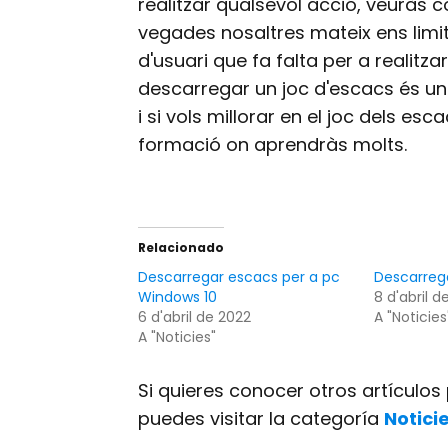
realitzar qualsevol acció, veuràs c
vegades nosaltres mateix ens limi
d'usuari que fa falta per a realitz
descarregar un joc d'escacs és una
i si vols millorar en el joc dels e
formació on aprendràs molts.
Relacionado
Descarregar escacs per a pc
Descarrega
Windows 10
8 d'abril d
6 d'abril de 2022
A "Noticies
A "Noticies"
Si quieres conocer otros artículo
puedes visitar la categoría
Notici