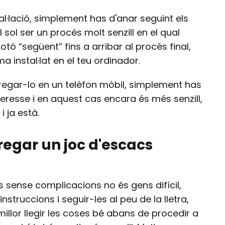
al·lació, simplement has d'anar seguint els
sol ser un procés molt senzill en el qual
ó “següent” fins a arribar al procés final,
a instal·lat en el teu ordinador.
regar-lo en un telèfon mòbil, simplement has
teresse i en aquest cas encara és més senzill,
i ja està.
regar un joc d'escacs
s sense complicacions no és gens difícil,
struccions i seguir-les al peu de la lletra,
illor llegir les coses bé abans de procedir a