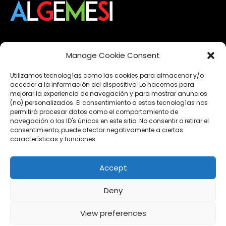
Manage Cookie Consent
2026
(10)
2025
(11)
Utilizamos tecnologías como las cookies para almacenar y/o
2024
(22)
acceder a la información del dispositivo. Lo hacemos para
mejorar la experiencia de navegación y para mostrar anuncios
2023
(13)
(no) personalizados. El consentimiento a estas tecnologías nos
2022
(15)
permitirá procesar datos como el comportamiento de
navegación o los ID's únicos en este sitio. No consentir o retirar el
2021
(12)
consentimiento, puede afectar negativamente a ciertas
características y funciones.
Esdeveniments
Accept
Formació
Noticies
Deny
Obertures
View preferences