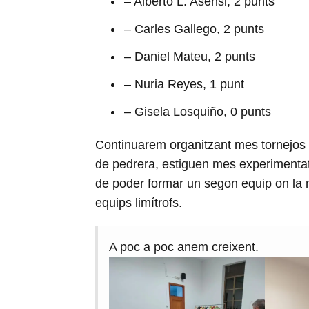
– Alberto L. Asensi, 2 punts
– Carles Gallego, 2 punts
– Daniel Mateu, 2 punts
– Nuria Reyes, 1 punt
– Gisela Losquiño, 0 punts
Continuarem organitzant mes tornejos 
de pedrera, estiguen mes experimentats
de poder formar un segon equip on la n
equips limítrofs.
A poc a poc anem creixent.