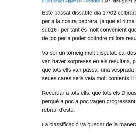
Club Escacs Algemesí
Noticies
1er Torneig Blitz 
Este passat dissabte dia 17/02 celbrare
per a la nostra pedrera, ja que el ritme 
sub16 i per tant és molt convenient qu
de joc per a poder obtindre millors res
Va ser un torneig molt disputat, cal des
van haver sorpreses en els resultats, 
que tots ells van passar una vesprada 
seues cares se'ls veia molt contents i 
Recordar a tots ells, que tots els Dijo
perquè a poc a poc vagen progressant 
rebran d'este.
La classificació va quedar de la maner