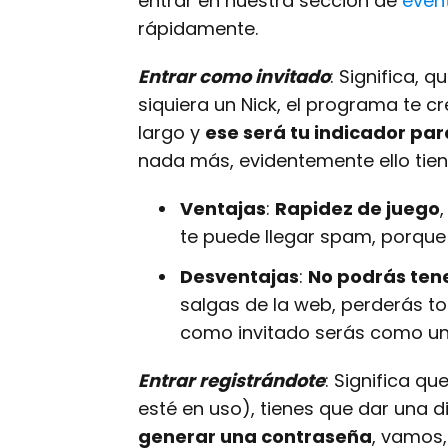
entrar en nuestra sección de
even
rápidamente.
Entrar como invitado
: Significa, 
siquiera un Nick, el programa te c
largo y
ese será tu indicador par
nada más, evidentemente ello tien
Ventajas
:
Rapidez de juego
te puede llegar spam, porque
Desventajas
:
No podrás tene
salgas de la web, perderás t
como invitado serás como un
Entrar registrándote
: Significa q
esté en uso), tienes que dar una d
generar una contraseña
, vamos,