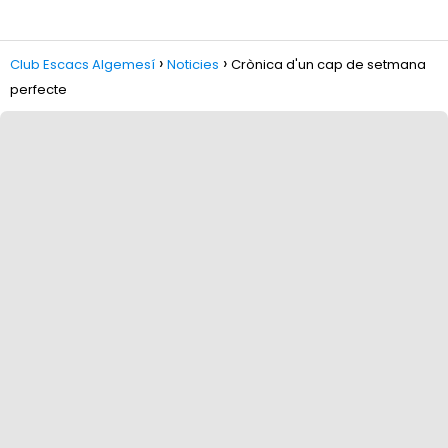
Club Escacs Algemesí
Noticies
Crònica d'un cap de setmana
perfecte