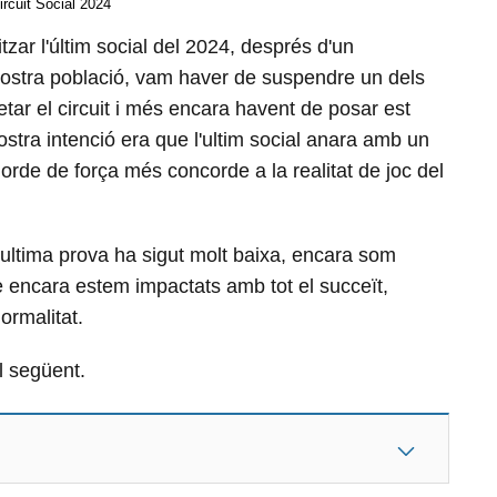
ircuit Social 2024
tzar l'últim social del 2024, després d'un
 nostra població, vam haver de suspendre un dels
ar el circuit i més encara havent de posar est
nostra intenció era que l'ultim social anara amb un
 orde de força més concorde a la realitat de joc del
ta ultima prova ha sigut molt baixa, encara som
ue encara estem impactats amb tot el succeït,
ormalitat.
el següent.