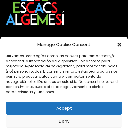
Manage Cookie Consent
2026
(10)
2025
(11)
Utilizamos tecnologías como las cookies para almacenar y/o
2024
(22)
acceder a la información del dispositivo. Lo hacemos para
mejorar la experiencia de navegación y para mostrar anuncios
2023
(13)
(no) personalizados. El consentimiento a estas tecnologías nos
2022
(15)
permitirá procesar datos como el comportamiento de
navegación o los ID's únicos en este sitio. No consentir o retirar el
2021
(12)
consentimiento, puede afectar negativamente a ciertas
características y funciones.
Esdeveniments
Accept
Formació
Noticies
Deny
Obertures