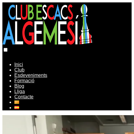
Inici
Club
Esdeveniments
Formació
Blog
Lliga
Contacte