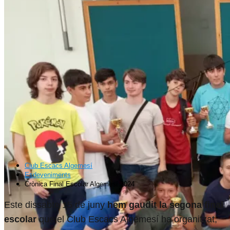
Club Escacs Algemesí
Esdeveniments
Crònica Final Escolar Algemesí 2024
Este dissabte 15 de juny
hem gaudit la segona final
escolar
que el Club Escacs Algemesí ha organitzat,