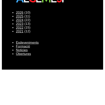
2026
(10)
2025
(11)
2024
(22)
2023
(13)
2022
(15)
2021
(12)
Esdeveniments
Formació
Noticies
Obertures