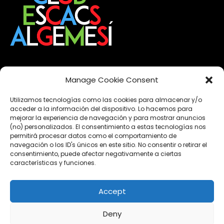
Manage Cookie Consent
2026
(10)
2025
(11)
Utilizamos tecnologías como las cookies para almacenar y/o
2024
(22)
acceder a la información del dispositivo. Lo hacemos para
mejorar la experiencia de navegación y para mostrar anuncios
2023
(13)
(no) personalizados. El consentimiento a estas tecnologías nos
2022
(15)
permitirá procesar datos como el comportamiento de
navegación o los ID's únicos en este sitio. No consentir o retirar el
2021
(12)
consentimiento, puede afectar negativamente a ciertas
características y funciones.
Esdeveniments
Accept
Formació
Noticies
Deny
Obertures